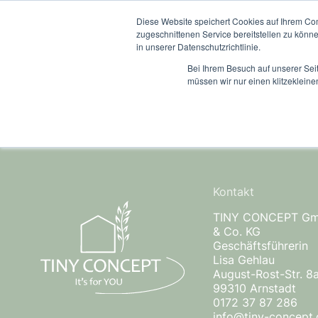
Diese Website speichert Cookies auf Ihrem Co
Das Tiny Conc
zugeschnittenen Service bereitstellen zu könn
in unserer Datenschutzrichtlinie.
Bei Ihrem Besuch auf unserer Sei
müssen wir nur einen klitzekleine
No posts available
Kontakt
TINY CONCEPT G
& Co. KG
Geschäftsführerin
Lisa Gehlau
August-Rost-Str. 8
99310 Arnstadt
0172 37 87 286
info@tiny-concept.