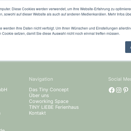
mputer. Diese Cookies werden verwendet, um Ihre Website-Erfahrung zu optimieren
ept
Über uns
Coworking Space
TINY LIEBE Ferie
en, sowohl auf dieser Website als auch auf anderen Medienkanälen. Mehr Infos übe
te werden Ihre Daten nicht verfolgt. Um Ihren Wünschen und Einstellungen allerdin
n Cookie setzen, damit Sie diese Auswahl nicht noch einmal treffen müssen.
Navigation
Social Me
faceb
Inst
Pi
mbH
Das Tiny Concept
Über uns
Coworking Space
TINY LIEBE Ferienhaus
a
Kontakt
de