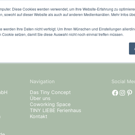
mputer. Diese Cookies werden verwendet, um Ihre Website-Erfahrung zu optimieren
ept
Über uns
Coworking Space
TINY LIEBE Ferie
en, sowohl auf dieser Website als auch auf anderen Medienkanälen. Mehr Infos übe
te werden Ihre Daten nicht verfolgt. Um Ihren Wünschen und Einstellungen allerdin
n Cookie setzen, damit Sie diese Auswahl nicht noch einmal treffen müssen.
Navigation
Social Me
faceb
Inst
Pi
mbH
Das Tiny Concept
Über uns
Coworking Space
TINY LIEBE Ferienhaus
a
Kontakt
de