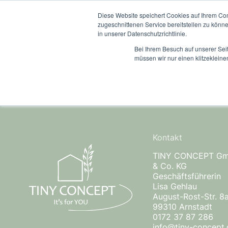
Diese Website speichert Cookies auf Ihrem Co
Das Tiny Conc
zugeschnittenen Service bereitstellen zu könn
in unserer Datenschutzrichtlinie.
Bei Ihrem Besuch auf unserer Sei
müssen wir nur einen klitzekleine
No posts available
Kontakt
TINY CONCEPT G
& Co. KG
Geschäftsführerin
Lisa Gehlau
August-Rost-Str. 8
99310 Arnstadt
0172 37 87 286
info@tiny-concept.